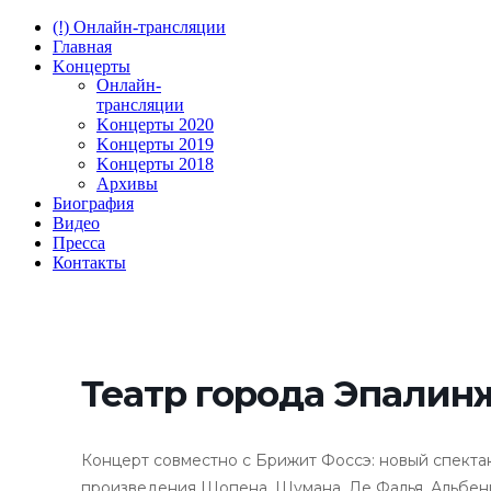
(!) Онлайн-трансляции
Главная
Kонцерты
Онлайн-
трансляции
Kонцерты 2020
Kонцерты 2019
Kонцерты 2018
Архивы
Биография
Видео
Пресса
Контакты
Театр города Эпалин
Концерт совместно с Брижит Фоссэ: новый спекта
произведения Шопена, Шумана, Де Фалья, Альбенис