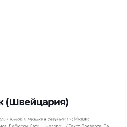
ж (Швейцария)
кль «
Юмор и музыка в безумии ! »
; Музыка:
а, Дебюсси, Сати, Н.Челоро … / Текст Преверта, Ла