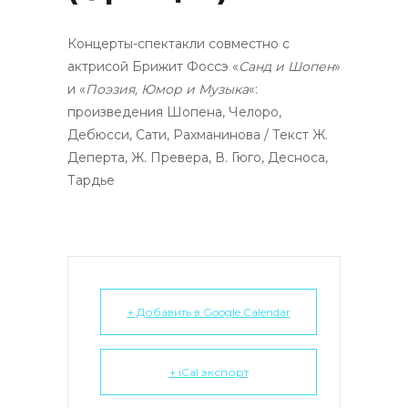
Концерты-спектакли совместно с
актрисой Брижит Фоссэ «
Санд и Шопен
»
и «
Поэзия, Юмор и Музыка
«:
произведения Шопена, Челоро,
Дебюсси, Сати, Рахманинова / Текст Ж.
Деперта, Ж. Превера, В. Гюго, Десноса,
Тардье
+ Добавить в Google Calendar
+ iCal экспорт