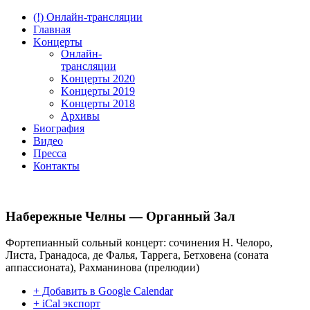
(!) Онлайн-трансляции
Главная
Kонцерты
Онлайн-
трансляции
Kонцерты 2020
Kонцерты 2019
Kонцерты 2018
Архивы
Биография
Видео
Пресса
Контакты
Набережные Челны — Органный Зал
Фортепианный сольный концерт: сочинения Н. Челоро,
Листа, Гранадоса, де Фалья, Таррега, Бетховена (соната
аппассионата), Рахманинова (прелюдии)
+ Добавить в Google Calendar
+ iCal экспорт