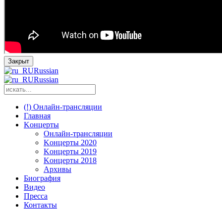
Закрыт
Russian
Russian
(!) Онлайн-трансляции
Главная
Kонцерты
Онлайн-трансляции
Kонцерты 2020
Kонцерты 2019
Kонцерты 2018
Архивы
Биография
Видео
Пресса
Контакты