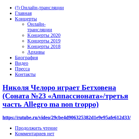
(!) Онлайн-трансляции
Главная
Kонцерты
Онлайн-
трансляции
Kонцерты 2020
Kонцерты 2019
Kонцерты 2018
Архивы
Биография
Видео
Пресса
Контакты
Николя Челоро играет Бетховена
(Соната №23 «Аппассионата»/третья
часть Allegro ma non troppo)
https://rutube.ru/video/29cbe4d906325382d1e9e95afe612d33/
Продолжить чтение
Комментариев нет