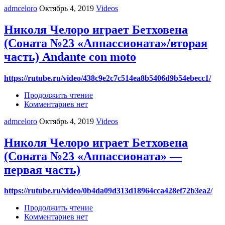
admceloro
Октябрь 4, 2019
Videos
Николя Челоро играет Бетховена
(Соната №23 «Аппассионата»/вторая
часть) Andante con moto
https://rutube.ru/video/438c9e2c7c514ea8b5406d9b54ebecc1/
Продолжить чтение
Комментариев нет
admceloro
Октябрь 4, 2019
Videos
Николя Челоро играет Бетховена
(Соната №23 «Аппассионата» —
первая часть)
https://rutube.ru/video/0b4da09d313d18964cca428ef72b3ea2/
Продолжить чтение
Комментариев нет