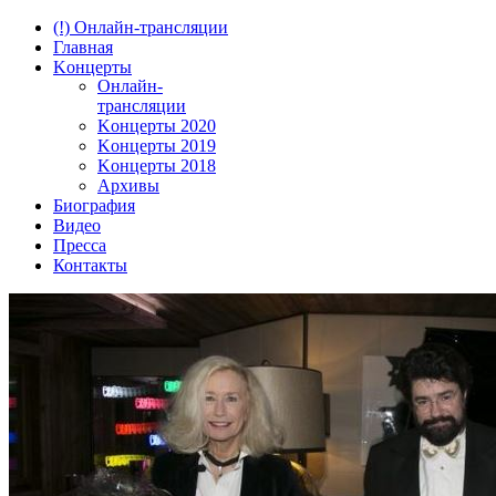
(!) Онлайн-трансляции
Главная
Kонцерты
Онлайн-
трансляции
Kонцерты 2020
Kонцерты 2019
Kонцерты 2018
Архивы
Биография
Видео
Пресса
Контакты