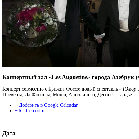
Концертный зал «Les Augustins» города Азебрук 
Концерт совместно с Брижит Фоссэ: новый спектакль «
Юмор и 
Преверта, Ла Фонтена, Мишо, Аполлинера, Десноса, Тардье
+ Добавить в Google Calendar
+ iCal экспорт
Дата